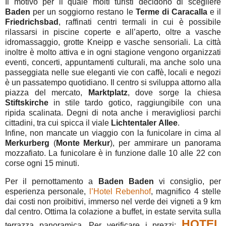
Il motivo per il quale molti turisti decidono di scegliere
Baden
per un soggiorno restano le
Terme
di
Caracalla
e il
Friedrichsbad
, raffinati centri termali in cui è possibile
rilassarsi in piscine coperte e all’aperto, oltre a vasche
idromassaggio, grotte Kneipp e vasche sensoriali. La città
inoltre è molto attiva e in ogni stagione vengono organizzati
eventi, concerti, appuntamenti culturali, ma anche solo una
passeggiata nelle sue eleganti vie con caffè, locali e negozi
è un passatempo quotidiano. Il centro si sviluppa attorno alla
piazza del mercato,
Marktplatz
, dove sorge la chiesa
Stiftskirche
in stile tardo gotico, raggiungibile con una
ripida scalinata. Degni di nota anche i meravigliosi parchi
cittadini, tra cui spicca il viale
Lichtentaler
Allee
.
Infine, non mancate un viaggio con la funicolare in cima al
Merkurberg
(
Monte
Merkur
), per ammirare un panorama
mozzafiato. La funicolare è in funzione dalle 10 alle 22 con
corse ogni 15 minuti.
Per il pernottamento a
Baden
Baden
vi consiglio, per
esperienza personale,
l’Hotel Rebenhof
, magnifico 4 stelle
dai costi non proibitivi, immerso nel verde dei vigneti a 9 km
dal centro. Ottima la colazione a buffet, in estate servita sulla
HOTEL
terrazza panoramica. Per verificare i prezzi: