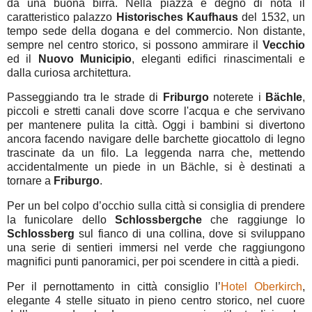
da una buona birra. Nella piazza è degno di nota il
caratteristico palazzo
Historisches
Kaufhaus
del 1532, un
tempo sede della dogana e del commercio. Non distante,
sempre nel centro storico, si possono ammirare il
Vecchio
ed il
Nuovo
Municipio
, eleganti edifici rinascimentali e
dalla curiosa architettura.
Passeggiando tra le strade di
Friburgo
noterete i
Bächle
,
piccoli e stretti canali dove scorre l'acqua e che servivano
per mantenere pulita la città. Oggi i bambini si divertono
ancora facendo navigare delle barchette giocattolo di legno
trascinate da un filo. La leggenda narra che, mettendo
accidentalmente un piede in un Bächle, si è destinati a
tornare a
Friburgo
.
Per un bel colpo d’occhio sulla città si consiglia di prendere
la funicolare dello
Schlossbergche
che raggiunge lo
Schlossberg
sul fianco di una collina, dove si sviluppano
una serie di sentieri immersi nel verde che raggiungono
magnifici punti panoramici, per poi scendere in città a piedi.
Per il pernottamento in città consiglio l’
Hotel Oberkirch
,
elegante 4 stelle situato in pieno centro storico, nel cuore