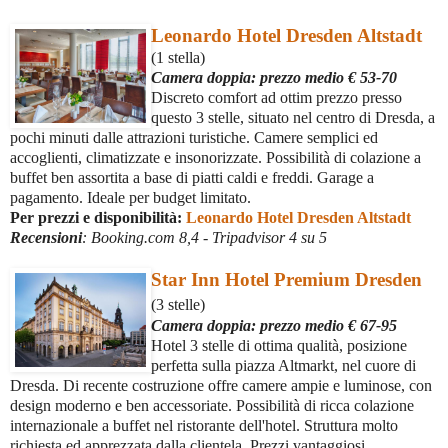
Leonardo Hotel Dresden Altstadt
(1 stella)
Camera doppia
: prezzo medio € 53-70
Discreto comfort ad ottim prezzo presso
questo 3 stelle, situato nel centro di Dresda, a
pochi minuti dalle attrazioni turistiche. Camere semplici ed
accoglienti, climatizzate e insonorizzate. Possibilità di colazione a
buffet ben assortita a base di piatti caldi e freddi. Garage a
pagamento. Ideale per budget limitato.
Per prezzi e disponibilità:
Leonardo Hotel Dresden Altstadt
Recensioni
: Booking.com 8,4 - Tripadvisor 4 su 5
Star Inn Hotel Premium Dresden
(3 stelle)
Camera doppia:
prezzo medio € 67-95
Hotel 3 stelle di ottima qualità, posizione
perfetta sulla piazza Altmarkt, nel cuore di
Dresda. Di recente costruzione offre camere ampie e luminose, con
design moderno e ben accessoriate. Possibilità di ricca colazione
internazionale a buffet nel ristorante dell'hotel. Struttura molto
richiesta ed apprezzata dalla clientela. Prezzi vantaggiosi.