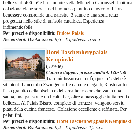
bellezza di 400 m² e il ristorante stella Michelin Caroussel. L'ottima
colazione viene servita nel luminoso giardino d'inverno. L'area
benessere comprende una palestra, 3 saune e una zona relax
progettata nello stile di un'isola caraibica. Esperienza
indimenticabile
Per prezzi e disponibilità:
Bulow Palais
Recensioni
:
Booking.com 9,6 - Tripadvisor 5 su 5
Hotel Taschenbergpalais
Kempinski
(5 stelle)
Camera doppia: prezzo medio € 120-150
Tra i più lussuosi in città, questo 5 stelle è
situato di fianco allo Zwinger, offre camere eleganti, 3 ristoranti e
l'uso gratuito della piscina e dell'area benessere che vanta una
sauna, una palestra e un health bar, oltre a massaggi e trattamenti di
bellezza. Al Palais Bistro, completo di terrazza, vengono serviti
piatti della cucina francese. Colazione eccellente e raffinata. Per
palati fini...
Per prezzi e disponibilità:
Hotel Taschenbergpalais Kempinski
Recensioni
:
Booking.com 9,2 - Tripadvisor 4,5 su 5