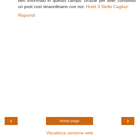
ben informato in questo campo. Grazie per aver condiviso
un post così straordinario con noi.
Hotel 3 Stelle Cagliari
Rispondi
‹
›
Home page
Visualizza versione web