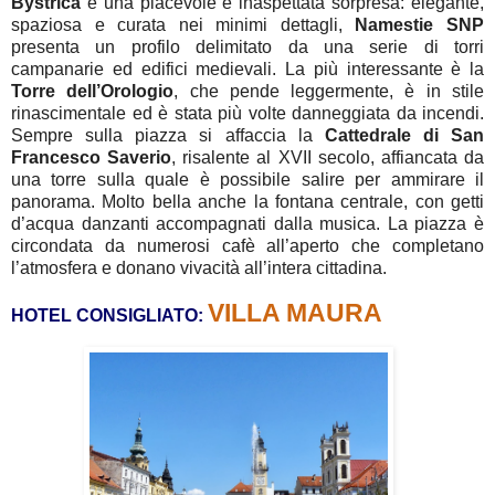
Bystrica
è una piacevole e inaspettata sorpresa: elegante,
spaziosa e curata nei minimi dettagli,
Namestie
SNP
presenta un profilo delimitato da una serie di torri
campanarie ed edifici medievali. La più interessante è la
Torre dell’Orologio
, che pende leggermente, è in stile
rinascimentale ed è stata più volte danneggiata da incendi.
Sempre sulla piazza si affaccia la
Cattedrale di San
Francesco Saverio
, risalente al XVII secolo, affiancata da
una torre sulla quale è possibile salire per ammirare il
panorama. Molto bella anche la fontana centrale, con getti
d’acqua danzanti accompagnati dalla musica. La piazza è
circondata da numerosi cafè all’aperto che completano
l’atmosfera e donano vivacità all’intera cittadina.
VILLA MAURA
HOTEL CONSIGLIATO: