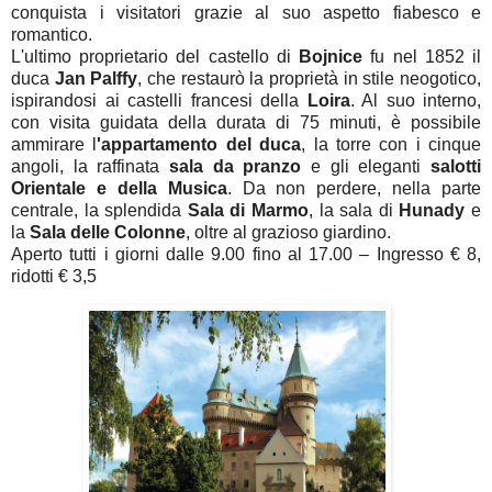
conquista i visitatori grazie al suo aspetto fiabesco e
romantico.
L'ultimo proprietario del castello di
Bojnice
fu nel 1852 il
duca
Jan
Palffy
, che restaurò la proprietà in stile neogotico,
ispirandosi ai castelli francesi della
Loira
. Al suo interno,
con visita guidata della durata di 75 minuti, è possibile
ammirare l
'appartamento del duca
, la torre con i cinque
angoli, la raffinata
sala da pranzo
e gli eleganti
salotti
Orientale e della Musica
. Da non perdere, nella parte
centrale, la splendida
Sala di Marmo
, la sala di
Hunady
e
la
Sala delle Colonne
, oltre al grazioso giardino.
Aperto tutti i giorni dalle 9.00 fino al 17.00 – Ingresso € 8,
ridotti € 3,5