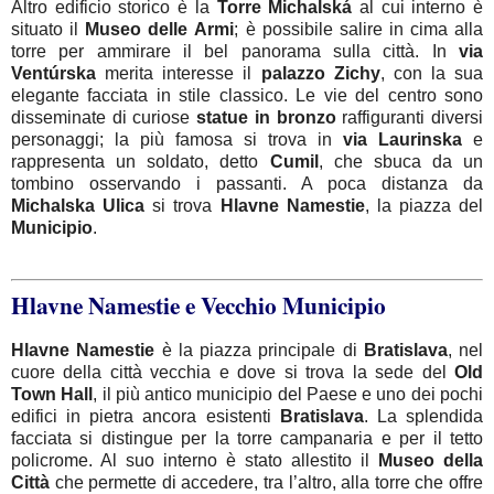
Altro edificio storico è la
Torre
Michalská
al cui interno è
situato il
Museo
delle
Armi
; è possibile salire in cima alla
torre per ammirare il bel panorama sulla città. In
via
Ventúrska
merita interesse il
palazzo
Zichy
, con la sua
elegante facciata in stile classico. Le vie del centro sono
disseminate di curiose
statue in
bronzo
raffiguranti diversi
personaggi; la più famosa si trova in
via
Laurinska
e
rappresenta un soldato, detto
Cumil
, che sbuca da un
tombino osservando i passanti. A poca distanza da
Michalska
Ulica
si trova
Hlavne
Namestie
, la piazza del
Municipio
.
Hlavne Namestie e Vecchio Municipio
Hlavne
Namestie
è la piazza principale di
Bratislava
, nel
cuore della città vecchia e dove si trova la sede del
Old
Town Hall
, il più antico municipio del Paese e uno dei pochi
edifici in pietra ancora esistenti
Bratislava
. La splendida
facciata si distingue per la torre campanaria e per il tetto
policrome. Al suo interno è stato allestito il
Museo
della
Città
che permette di accedere, tra l’altro, alla torre che offre