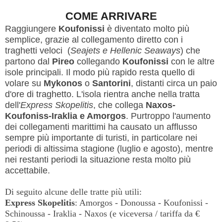
COME ARRIVARE
Raggiungere
Koufonissi
è diventato molto più
semplice, grazie al collegamento diretto con i
traghetti veloci (
Seajets e Hellenic Seaways
) che
partono dal
Pireo
collegando
Koufonissi
con le altre
isole principali. Il modo più rapido resta quello di
volare su
Mykonos
o
Santorini
, distanti circa un paio
d'ore di traghetto. L'isola rientra anche nella tratta
dell'
Express Skopelitis
, che collega
Naxos-
Koufoniss-Iraklia e Amorgos
. Purtroppo l'aumento
dei collegamenti marittimi ha causato un afflusso
sempre più importante di turisti, in particolare nei
periodi di altissima stagione (luglio e agosto), mentre
nei restanti periodi la situazione resta molto più
accettabile.
Di seguito alcune delle tratte più utili:
Express
Skopelitis
: Amorgos - Donoussa - Koufonissi -
Schinoussa - Iraklia - Naxos (e viceversa / tariffa da €