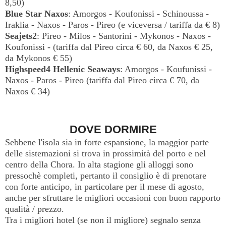
8,50)
Blue
Star Naxos
: Amorgos - Koufonissi - Schinoussa -
Iraklia - Naxos - Paros - Pireo (e viceversa / tariffa da € 8)
Seajets2
: Pireo - Milos - Santorini - Mykonos - Naxos -
Koufonissi - (tariffa dal Pireo circa € 60, da Naxos € 25,
da Mykonos € 55)
Highspeed4
Hellenic
Seaways
: Amorgos - Koufunissi -
Naxos - Paros - Pireo (tariffa dal Pireo circa € 70, da
Naxos € 34)
DOVE DORMIRE
Sebbene l'isola sia in forte espansione, la maggior parte
delle sistemazioni si trova in prossimità del porto e nel
centro della Chora. In alta stagione gli alloggi sono
pressochè completi, pertanto il consiglio è di prenotare
con forte anticipo, in particolare per il mese di agosto,
anche per sfruttare le migliori occasioni con buon rapporto
qualità / prezzo.
Tra i migliori hotel (se non il migliore) segnalo senza