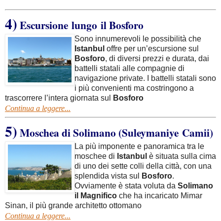
4)
Escursione lungo il Bosforo
Sono innumerevoli le possibilità che
Istanbul
offre per un’escursione sul
Bosforo
, di diversi prezzi e durata, dai
battelli statali alle compagnie di
navigazione private. I battelli statali sono
i più convenienti ma costringono a
trascorrere l’intera giornata sul
Bosforo
Continua a leggere...
5)
Moschea di Solimano
(Suleymaniye Camii)
La più imponente e panoramica tra le
moschee di
Istanbul
è situata sulla cima
di uno dei sette colli della città, con una
splendida vista sul
Bosforo
.
Ovviamente è stata voluta da
Solimano
il Magnifico
che ha incaricato Mimar
Sinan, il più grande architetto ottomano
Continua a leggere...