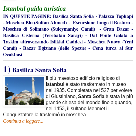
Istanbul guida turistica
IN QUESTE PAGINE:
Basilica Santa Sofia
-
Palazzo Topkapi
-
Moschea Blu (Sultan Ahmed)
-
Escursione lungo il Bosforo
-
Moschea di Solimano (Suleymaniye Camii)
Gran Bazar
-
-
Basilica Cisterna (Yerebatan Sarayi)
-
Dal Ponte Galata a
Taskim attraversando Istiklal Caddesi
-
Moschea Nuova (Yeni
Camii)
-
Bazar Egiziano (delle Spezie)
-
Cena turca al Sur
Ocakbasi
1)
Basilica Santa Sofia
Il più maestoso edificio religioso di
Istanbul
è stato trasformato in museo
nel 1935. Completata nel 527 per volere
di Giustiniano,
Santa Sofia
è stata la più
grande chiesa del mondo fino a quando,
nel 1453, il sultano Mehmet il
Conquistatore la trasformò in moschea.
Continua a leggere...