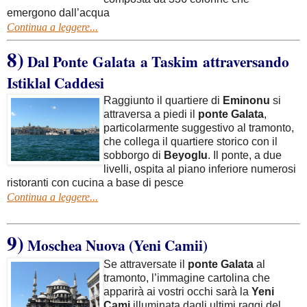
emergono dall’acqua
Continua a leggere...
8)
Dal Ponte Galata a Taskim
attraversando
Istiklal Caddesi
Raggiunto il quartiere di
Eminonu
si
attraversa a piedi il
ponte Galata
,
particolarmente suggestivo al tramonto,
che collega il quartiere storico con il
sobborgo di
Beyoglu
. Il ponte, a due
livelli, ospita al piano inferiore numerosi
ristoranti con cucina a base di pesce
Continua a leggere...
9)
Moschea Nuova (Yeni Camii)
Se attraversate il
ponte Galata
al
tramonto, l’immagine cartolina che
apparirà ai vostri occhi sarà la
Yeni
Cami
illuminata dagli ultimi raggi del