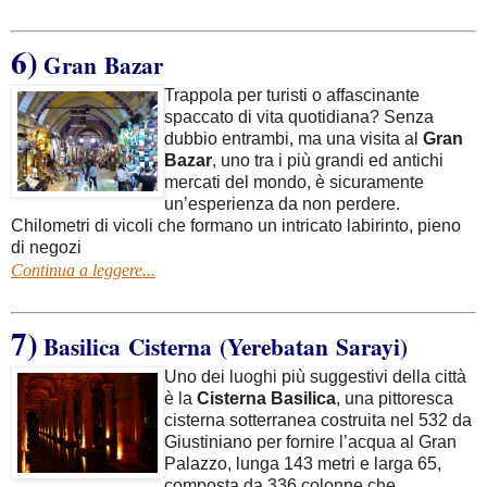
6)
Gran Bazar
Trappola per turisti o affascinante
spaccato di vita quotidiana? Senza
dubbio entrambi, ma una visita al
Gran
Bazar
, uno tra i più grandi ed antichi
mercati del mondo, è sicuramente
un’esperienza da non perdere.
Chilometri di vicoli che formano un intricato labirinto, pieno
di negozi
Continua a leggere...
7)
Basilica Cisterna (Yerebatan Sarayi)
Uno dei luoghi più suggestivi della città
è la
Cisterna Basilica
, una pittoresca
cisterna sotterranea costruita nel 532 da
Giustiniano per fornire l’acqua al Gran
Palazzo, lunga 143 metri e larga 65,
composta da 336 colonne che