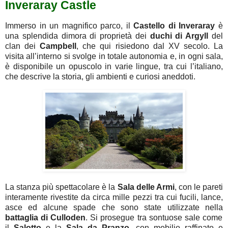
Inveraray Castle
Immerso in un magnifico parco, il
Castello di Inveraray
è
una splendida dimora di proprietà dei
duchi di Argyll
del
clan dei
Campbell
, che qui risiedono dal XV secolo. La
visita all’interno si svolge in totale autonomia e, in ogni sala,
è disponibile un opuscolo in varie lingue, tra cui l’italiano,
che descrive la storia, gli ambienti e curiosi aneddoti.
La stanza più spettacolare è la
Sala delle Armi
, con le pareti
interamente rivestite da circa mille pezzi tra cui fucili, lance,
asce ed alcune spade che sono state utilizzate nella
battaglia di Culloden
. Si prosegue tra sontuose sale come
il
Salotto
e la
Sala da Pranzo
, con mobilio raffinato e