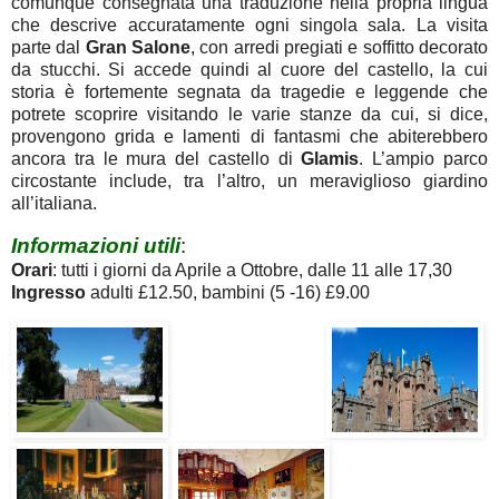
comunque consegnata una traduzione nella propria lingua
che descrive accuratamente ogni singola sala. La visita
parte dal
Gran
Salone
, con arredi pregiati e soffitto decorato
da stucchi. Si accede quindi al cuore del castello, la cui
storia è fortemente segnata da tragedie e leggende che
potrete scoprire visitando le varie stanze da cui, si dice,
provengono grida e lamenti di fantasmi che abiterebbero
ancora tra le mura del castello di
Glamis
. L’ampio parco
circostante include, tra l’altro, un meraviglioso giardino
all’italiana.
Informazioni utili
:
Orari
: tutti i giorni da Aprile a Ottobre, dalle 11 alle 17,30
Ingresso
adulti £12.50, bambini (5 -16) £9.00