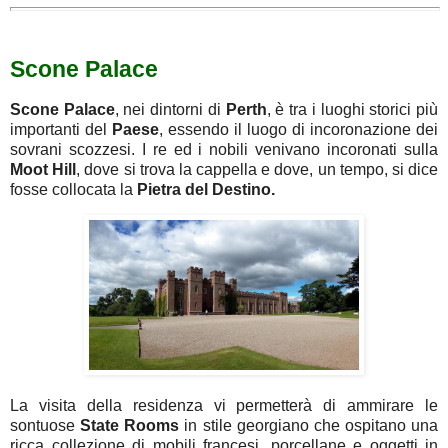
Scone Palace
Scone
Palace
, nei dintorni di
Perth
, è tra i luoghi storici più
importanti del
Paese
, essendo il luogo di incoronazione dei
sovrani scozzesi. I re ed i nobili venivano incoronati sulla
Moot
Hill
, dove si trova la cappella e dove, un tempo, si dice
fosse collocata la
Pietra del Destino.
La visita della residenza vi permetterà di ammirare le
sontuose
State
Rooms
in stile georgiano che ospitano una
ricca collezione di mobili francesi, porcellane e oggetti in