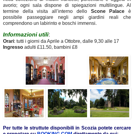
avorio; ogni sala dispone di spiegazioni multilingue. Al
termine della visita all’interno dello
Scone
Palace
è
possibile passeggiare negli ampi giardini reali che
comprendono un labirinto e boschi immensi.
Informazioni utili
:
Orari
: tutti i giorni da Aprile a Ottobre, dalle 9,30 alle 17
Ingresso
adulti £11.50, bambini £8
Per tutte le struttute disponibili in Scozia potete cercare
e prenotare su
BOOKING.COM
direttamente da qui: