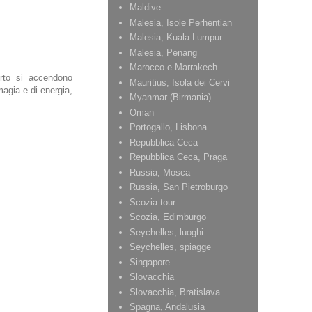
Maldive
Malesia, Isole Perhentian
Malesia, Kuala Lumpur
Malesia, Penang
Marocco e Marrakech
orto si accendono
Mauritius, Isola dei Cervi
magia e di energia,
Myanmar (Birmania)
Oman
Portogallo, Lisbona
Repubblica Ceca
Repubblica Ceca, Praga
Russia, Mosca
Russia, San Pietroburgo
Scozia tour
Scozia, Edimburgo
Seychelles, luoghi
Seychelles, spiagge
Singapore
Slovacchia
Slovacchia, Bratislava
Spagna, Andalusia