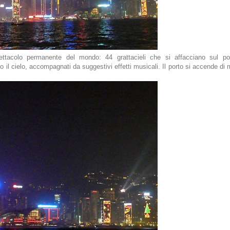
ettacolo permanente del mondo: 44 grattacieli che si affacciano sul p
il cielo, accompagnati da suggestivi effetti musicali. Il porto si accende di 