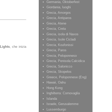
Germania, Oktoberfest
Giordania, luoghi
Grecia, Amorgos
Grecia, Antiparos
Grecia, Atene
Grecia, Creta
Grecia, isola di Naxos
Grecia, Isole Cicladi
Grecia, Koufonissi
Lights
, che inizia
Grecia, Paros
Grecia, Peloponneso
Grecia, Penisola Calcidica
Grecia, Salonicco
Grecia, Skopelos
Greece, Peloponnese (Eng)
Hawaii, Oahu
Hong Kong
Inghilterra: Cornovaglia
Islanda
Israele, Gerusalemme
Lussemburgo