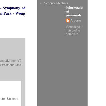
Scoprire Mantova
-
Symphony of
Informazio
ni
n Park
-
Wong
personali
Alberto
Visualizza il
mio profilo
completo
secutivi non c'è
lizzazione utile
iuto. Un caro