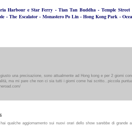
oria Harbour e Star Ferry
-
Tian Tan Buddha
-
Temple Street
le
-
The Escalator
-
Monastero Po Lin
-
Hong Kong Park
-
Ocea
e, giusto una precisazione, sono attualmente ad Hong kong e per 2 giorni con
ità, ma mi pare che non ci sia tutti i giorni come hai scritto...piccola puntua
theroad.com/
6
ai qualche aggiornamento sui nuovi orari dello show sarebbe di grande a