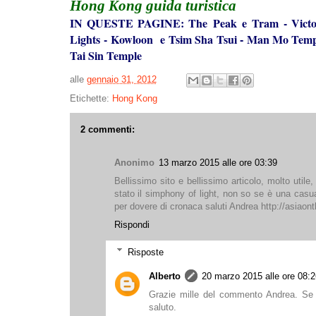
Hong Kong
guida turistica
IN QUESTE PAGINE:
The Peak e Tram
-
Vict
Lights
-
Kowloon e Tsim Sha Tsui
Man Mo Temp
-
Tai Sin Temple
alle
gennaio 31, 2012
Etichette:
Hong Kong
2 commenti:
Anonimo
13 marzo 2015 alle ore 03:39
Bellissimo sito e bellissimo articolo, molto util
stato il simphony of light, non so se è una casual
per dovere di cronaca saluti Andrea http://asiaon
Rispondi
Risposte
Alberto
20 marzo 2015 alle ore 08:2
Grazie mille del commento Andrea. Se h
saluto.