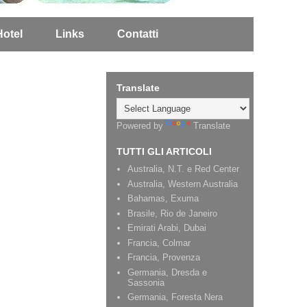
Hotel
Links
Contatti
Translate
Powered by
Translate
TUTTI GLI ARTICOLI
Australia, N.T. e Red Center
Australia, Western Australia
Bahamas, Exuma
Brasile, Rio de Janeiro
Emirati Arabi, Dubai
Francia, Colmar
Francia, Provenza
Germania, Dresda e
Sassonia
Germania, Foresta Nera