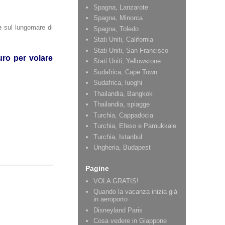
Spagna, Lanzarote
Spagna, Minorca
e
sul lungomare di
Spagna, Toledo
Stati Uniti, California
Stati Uniti, San Francisco
uro per volare
Stati Uniti, Yellowstone
Sudafrica, Cape Town
Sudafrica, luoghi
Thailandia, Bangkok
Thailandia, spiagge
Turchia, Cappadocia
Turchia, Efeso e Pamukkale
Turchia, Istanbul
Ungheria, Budapest
Pagine
VOLA GRATIS!
Quando la vacanza inizia già
in aeroporto
Disneyland Paris
Cosa vedere in Giappone