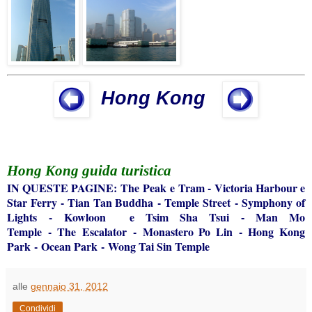
Hong Kong
Hong Kong
guida turistica
IN QUESTE PAGINE:
The Peak e Tram
-
Victoria Harbour e
Star Ferry
-
Tian Tan Buddha
-
Temple Street
-
Symphony of
Lights
-
Kowloon e Tsim Sha Tsui
Man Mo
-
Temple
-
The Escalator
-
Monastero Po Lin
-
Hong Kong
Park
-
Ocean Park
-
Wong Tai Sin Temple
alle
gennaio 31, 2012
Condividi