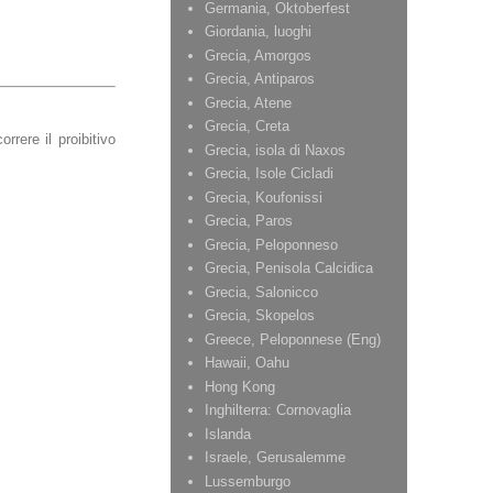
Germania, Oktoberfest
Giordania, luoghi
Grecia, Amorgos
Grecia, Antiparos
Grecia, Atene
Grecia, Creta
rrere il proibitivo
Grecia, isola di Naxos
Grecia, Isole Cicladi
Grecia, Koufonissi
Grecia, Paros
Grecia, Peloponneso
Grecia, Penisola Calcidica
Grecia, Salonicco
Grecia, Skopelos
Greece, Peloponnese (Eng)
Hawaii, Oahu
Hong Kong
Inghilterra: Cornovaglia
Islanda
Israele, Gerusalemme
Lussemburgo