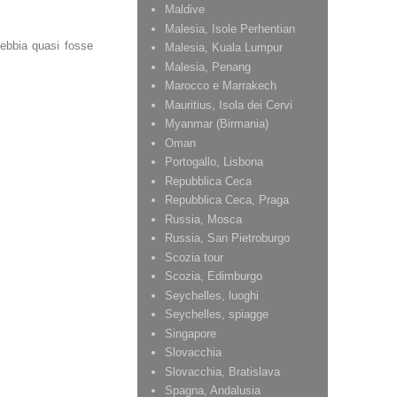
Maldive
Malesia, Isole Perhentian
ebbia quasi fosse
Malesia, Kuala Lumpur
Malesia, Penang
Marocco e Marrakech
Mauritius, Isola dei Cervi
Myanmar (Birmania)
Oman
Portogallo, Lisbona
Repubblica Ceca
Repubblica Ceca, Praga
Russia, Mosca
Russia, San Pietroburgo
Scozia tour
Scozia, Edimburgo
Seychelles, luoghi
Seychelles, spiagge
Singapore
Slovacchia
Slovacchia, Bratislava
Spagna, Andalusia