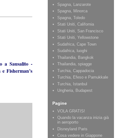
Spagna, Lanzarote
Spagna, Minorca
Spagna, Toledo
Stati Uniti, California
Stati Uniti, San Francisco
Stati Uniti, Yellowstone
Sudafrica, Cape Town
Sudafrica, luoghi
Thailandia, Bangkok
no a Sausalito
-
Thailandia, spiagge
 e Fisherman’s
Turchia, Cappadocia
Turchia, Efeso e Pamukkale
Turchia, Istanbul
Ungheria, Budapest
Pagine
VOLA GRATIS!
Quando la vacanza inizia già
in aeroporto
Disneyland Paris
Cosa vedere in Giappone