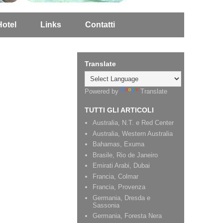
Hotel
Links
Contatti
Translate
Powered by
Translate
TUTTI GLI ARTICOLI
Australia, N.T. e Red Center
Australia, Western Australia
Bahamas, Exuma
Brasile, Rio de Janeiro
Emirati Arabi, Dubai
Francia, Colmar
Francia, Provenza
Germania, Dresda e
Sassonia
Germania, Foresta Nera