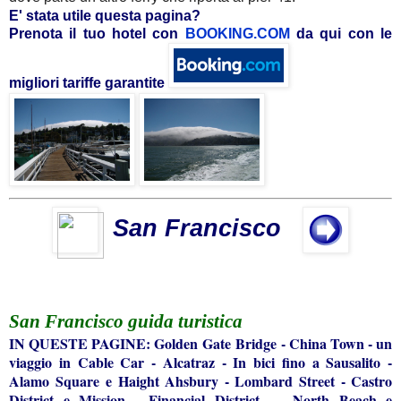
E' stata utile questa pagina?
Prenota il tuo hotel con
BOOKING.COM
da qui con le
migliori tariffe garantite
San Francisco
San Francisco guida turistica
IN QUESTE PAGINE:
Golden Gate Bridge
-
China Town
-
un
viaggio in Cable Car
-
Alcatraz
-
In bici fino a Sausalito
-
Alamo Square e Haight Ahsbury
-
Lombard Street
-
Castro
District e Mission
-
Financial District
-
North Beach e