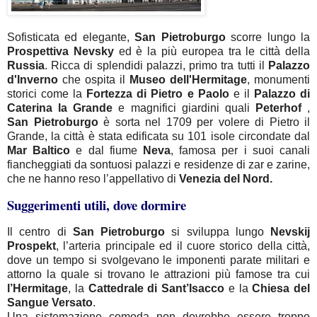
Sofisticata ed elegante,
San Pietroburgo
scorre lungo la
Prospettiva Nevsky
ed è la più europea tra le città della
Russia
. Ricca di splendidi palazzi, primo tra tutti il
Palazzo
d'Inverno
che ospita il
Museo dell'Hermitage
, monumenti
storici come la
Fortezza di Pietro e Paolo
e il
Palazzo di
Caterina la Grande
e magnifici giardini quali
Peterhof
,
San Pietroburgo
è sorta nel 1709 per volere di Pietro il
Grande, la città è stata edificata su 101 isole circondate dal
Mar Baltico
e dal fiume
Neva
, famosa per i suoi canali
fiancheggiati da sontuosi palazzi e residenze di zar e zarine,
che ne hanno reso l’appellativo di
Venezia del Nord.
Suggerimenti utili, dove dormire
Il centro di
San Pietroburgo
si sviluppa lungo
Nevskij
Prospekt
, l’arteria principale ed il cuore storico della città,
dove un tempo si svolgevano le imponenti parate militari e
attorno la quale si trovano le attrazioni più famose tra cui
l’Hermitage
, la
Cattedrale di Sant’Isacco
e la
Chiesa del
Sangue Versato
.
Una sistemazione comoda non dovrebbe essere troppo