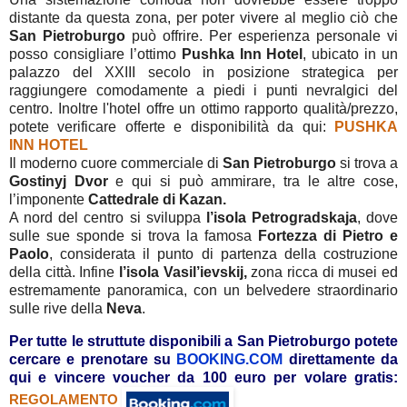
distante da questa zona, per poter vivere al meglio ciò che
San
Pietroburgo
può offrire. Per esperienza personale vi
posso consigliare l’ottimo
Pushka Inn Hotel
, ubicato in un
palazzo del XXIII secolo in posizione strategica per
raggiungere comodamente a piedi i punti nevralgici del
centro. Inoltre l'hotel offre un ottimo rapporto qualità/prezzo,
potete verificare offerte e disponibilità da qui:
PUSHKA
INN HOTEL
Il moderno cuore commerciale di
San
Pietroburgo
si trova a
Gostinyj Dvor
e qui si può ammirare, tra le altre cose,
l’imponente
Cattedrale di Kazan.
A nord del centro si sviluppa
l’isola Petrogradskaja
, dove
sulle sue sponde si trova la famosa
Fortezza di Pietro e
Paolo
, considerata il punto di partenza della costruzione
della città. Infine
l’isola Vasil’ievskij,
zona ricca di musei ed
estremamente panoramica, con un belvedere straordinario
sulle rive della
Neva
.
Per tutte le struttute disponibili a San Pietroburgo potete
cercare e prenotare su
BOOKING.COM
direttamente da
qui
e vincere voucher da 100 euro per volare gratis:
REGOLAMENTO