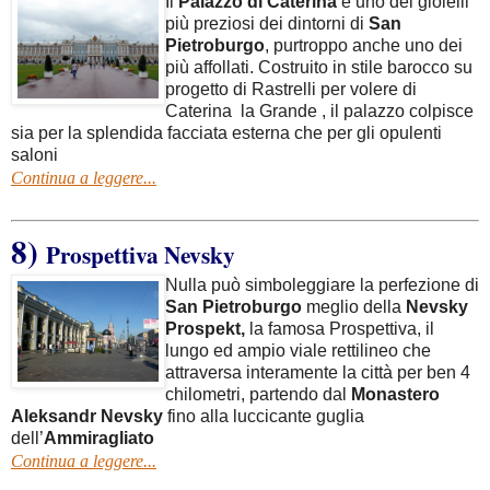
Il
Palazzo di Caterina
è uno dei gioielli
più preziosi dei dintorni di
San
Pietroburgo
, purtroppo anche uno dei
più affollati. Costruito in stile barocco su
progetto di Rastrelli per volere di
Caterina la Grande , il palazzo colpisce
sia per la splendida facciata esterna che per gli opulenti
saloni
Continua a leggere...
8)
Prospettiva Nevsky
Nulla può simboleggiare la perfezione di
San Pietroburgo
meglio della
Nevsky
Prospekt,
la famosa Prospettiva, il
lungo ed ampio viale rettilineo che
attraversa interamente la città per ben 4
chilometri, partendo dal
Monastero
Aleksandr Nevsky
fino alla luccicante guglia
dell’
Ammiragliato
Continua a leggere...