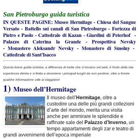
San Pietroburgo
guida turistica
IN QUESTE
PAGINE
:
Museo Hermitage
-
Chiesa del Sangue
Versato
-
Battello sui canali di San Pietroburgo
-
Fortezza di
Pietro e Paolo
-
Cattedrale di Kazan
-
Giardini di Peterhof
-
Palazzo di Caterina la Grande
-
Prospettiva Nevsky
-
Monastero Aleksandr Nevsky
-
Monastero di Smolny
-
Cattedrale di Sant'Isacco
Questa breve guida turistica, a differenza di molte che si trovano nel web, è frutto della mia
esperienza diretta e si limita a descrivere i principali luoghi da non perdere, oltre a fornire
qualche informazione utile ai viaggiatori
1)
Museo dell’Hermitage
Il museo dell’
Hermitage
, oltre a
custodire una delle più grandi collezioni
d’arte del mondo, merita una visita
anche per ammirare le splendide e
raffinate sale del
Palazzo d’Inverno
, un
tempo appartamenti degli zar e teatro di
grandi avvenimenti dell’epoca imperiale