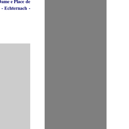
 Dame e Place de
a
-
Echternach
-