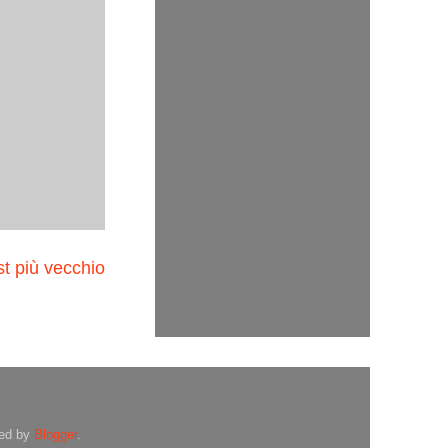
t più vecchio
red by
Blogger
.