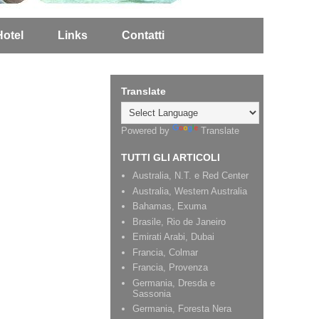
Hotel
Links
Contatti
Translate
Powered by
Translate
TUTTI GLI ARTICOLI
Australia, N.T. e Red Center
Australia, Western Australia
Bahamas, Exuma
Brasile, Rio de Janeiro
Emirati Arabi, Dubai
Francia, Colmar
Francia, Provenza
Germania, Dresda e
Sassonia
Germania, Foresta Nera