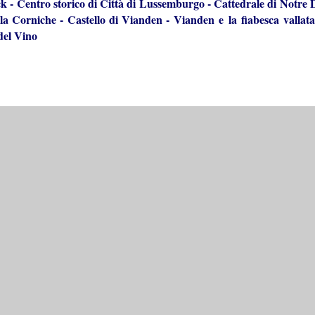
ck
-
Centro storico di Città di Lussemburgo
-
C
attedrale di Notre
la Corniche
-
C
astello di Vianden
-
Vianden e la fiabesca vallat
del Vino