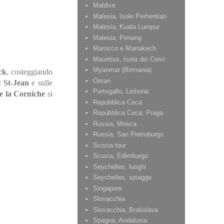
Maldive
Malesia, Isole Perhentian
Malesia, Kuala Lumpur
Malesia, Penang
Marocco e Marrakech
Mauritius, Isola dei Cervi
Myanmar (Birmania)
ck
, costeggiando
Oman
i St-Jean
e sulle
Portogallo, Lisbona
 la Corniche
si
Repubblica Ceca
Repubblica Ceca, Praga
Russia, Mosca
Russia, San Pietroburgo
Scozia tour
Scozia, Edimburgo
Seychelles, luoghi
Seychelles, spiagge
Singapore
Slovacchia
Slovacchia, Bratislava
Spagna, Andalusia