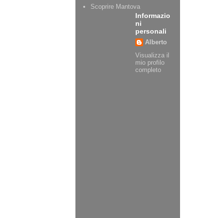
Scoprire Mantova
Informazio
ni
personali
Alberto
Visualizza il
mio profilo
completo