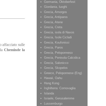
Germania, Oktoberfest
Giordania, luoghi
Grecia, Amorgos
Grecia, Antiparos
Grecia, Atene
Grecia, Creta
Grecia, isola di Naxos
Grecia, Isole Cicladi
Grecia, Koufonissi
 affacciato sulle
Grecia, Paros
 la
Cheminde la
Grecia, Peloponneso
Grecia, Penisola Calcidica
Grecia, Salonicco
Grecia, Skopelos
Greece, Peloponnese (Eng)
Hawaii, Oahu
Hong Kong
Inghilterra: Cornovaglia
Islanda
Israele, Gerusalemme
Lussemburgo