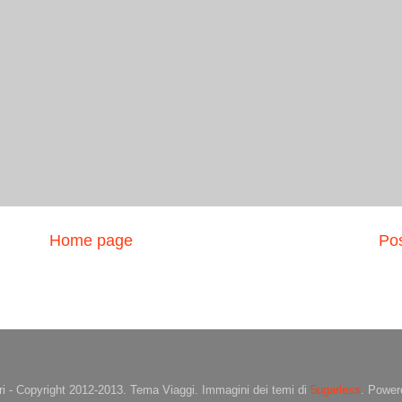
Home page
Pos
ri - Copyright 2012-2013. Tema Viaggi. Immagini dei temi di
5ugarless
. Powe