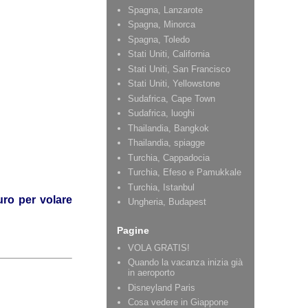
Spagna, Lanzarote
Spagna, Minorca
Spagna, Toledo
Stati Uniti, California
Stati Uniti, San Francisco
Stati Uniti, Yellowstone
Sudafrica, Cape Town
Sudafrica, luoghi
Thailandia, Bangkok
Thailandia, spiagge
Turchia, Cappadocia
Turchia, Efeso e Pamukkale
Turchia, Istanbul
uro per volare
Ungheria, Budapest
Pagine
VOLA GRATIS!
Quando la vacanza inizia già
in aeroporto
Disneyland Paris
Cosa vedere in Giappone