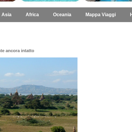
Asia
Africa
Oceania
Mappa Viaggi
te ancora intatto