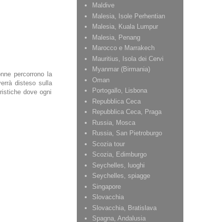
Maldive
Malesia, Isole Perhentian
Malesia, Kuala Lumpur
Malesia, Penang
Marocco e Marrakech
Mauritius, Isola dei Cervi
Myanmar (Birmania)
onne percorrono la
Oman
errà disteso sulla
Portogallo, Lisbona
uristiche dove ogni
Repubblica Ceca
Repubblica Ceca, Praga
Russia, Mosca
Russia, San Pietroburgo
Scozia tour
Scozia, Edimburgo
Seychelles, luoghi
Seychelles, spiagge
Singapore
Slovacchia
Slovacchia, Bratislava
Spagna, Andalusia