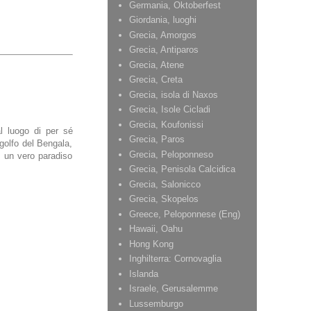
Germania, Oktoberfest
Giordania, luoghi
Grecia, Amorgos
Grecia, Antiparos
Grecia, Atene
Grecia, Creta
Grecia, isola di Naxos
Grecia, Isole Cicladi
Grecia, Koufonissi
al luogo di per sé
Grecia, Paros
 golfo del Bengala,
Grecia, Peloponneso
, un vero paradiso
Grecia, Penisola Calcidica
Grecia, Salonicco
Grecia, Skopelos
Greece, Peloponnese (Eng)
Hawaii, Oahu
Hong Kong
Inghilterra: Cornovaglia
Islanda
Israele, Gerusalemme
Lussemburgo