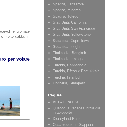
Spagna, Lanzarote
Spagna, Minorca
Spagna, Toledo
Stati Uniti, California
Stati Uniti, San Francisco
cevoli e giornate
Stati Uniti, Yellowstone
 e molto caldo. In
Sudafrica, Cape Town
Sudafrica, luoghi
Thailandia, Bangkok
uro per volare
Thailandia, spiagge
Turchia, Cappadocia
Turchia, Efeso e Pamukkale
Turchia, Istanbul
Ungheria, Budapest
Pagine
VOLA GRATIS!
Quando la vacanza inizia già
in aeroporto
Disneyland Paris
Cosa vedere in Giappone