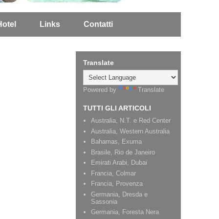
Hotel
Links
Contatti
Translate
Powered by
Translate
TUTTI GLI ARTICOLI
Australia, N.T. e Red Center
Australia, Western Australia
Bahamas, Exuma
Brasile, Rio de Janeiro
Emirati Arabi, Dubai
Francia, Colmar
Francia, Provenza
Germania, Dresda e
Sassonia
Germania, Foresta Nera