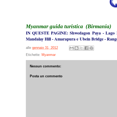
Myanmar
guida turistica
(Birmania)
IN QUESTE PAGINE:
Shwedagon Paya
-
Lago I
Mandalay Hill
-
Amarapura e Ubein Bridge
-
Rang
alle
gennaio 31, 2012
Etichette:
Myanmar
Nessun commento:
Posta un commento