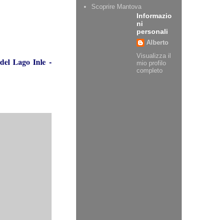
Scoprire Mantova
Informazio
ni
personali
Alberto
Visualizza il
del Lago Inle
-
mio profilo
completo