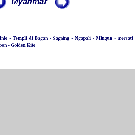
Myanmar
nle -
Templi di Bagan
-
Sagaing
-
Ngapali
-
Mingun
-
mercati 
oon
-
Golden Kite