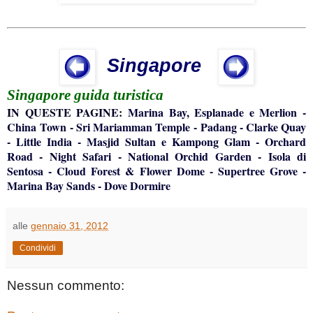
Singapore
Singapore
guida turistica
IN QUESTE PAGINE:
Marin
a Bay, Esplanade e Merlion
-
China Town
-
Sri Mariamman Temple
-
Padang
-
Clarke Quay
-
Little India
-
Masjid Sultan e Kampong Glam
-
Orchard
Road
-
Night Safari
-
National Orchid Garden
-
Isola di
Sentosa
-
Cloud Forest & Flower Dome
-
Supertree Grove
-
Marina Bay Sands
-
Dove Dormire
alle
gennaio 31, 2012
Condividi
Nessun commento: