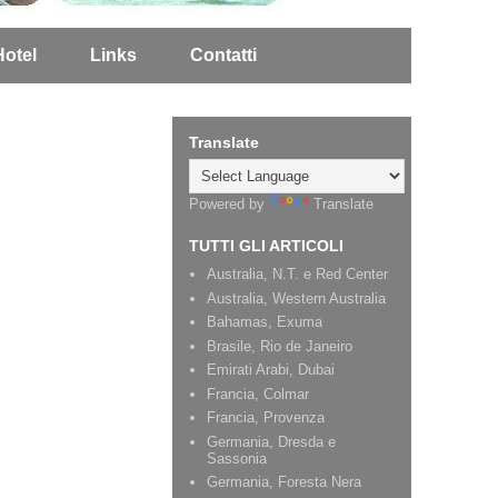
Hotel
Links
Contatti
Translate
Powered by
Translate
TUTTI GLI ARTICOLI
Australia, N.T. e Red Center
Australia, Western Australia
Bahamas, Exuma
Brasile, Rio de Janeiro
Emirati Arabi, Dubai
Francia, Colmar
Francia, Provenza
Germania, Dresda e
Sassonia
Germania, Foresta Nera