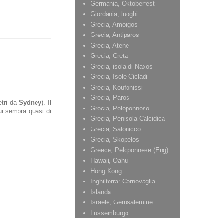
Germania, Oktoberfest
Giordania, luoghi
Grecia, Amorgos
Grecia, Antiparos
Grecia, Atene
Grecia, Creta
Grecia, isola di Naxos
Grecia, Isole Cicladi
Grecia, Koufonissi
Grecia, Paros
etri da
Sydney
). Il
Grecia, Peloponneso
cui sembra quasi di
Grecia, Penisola Calcidica
Grecia, Salonicco
Grecia, Skopelos
Greece, Peloponnese (Eng)
Hawaii, Oahu
Hong Kong
Inghilterra: Cornovaglia
Islanda
Israele, Gerusalemme
Lussemburgo