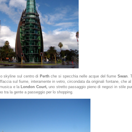
o skyline sul centro di
Perth
che si specchia nelle acque del fiume
Swan
. 
ffaccia sul fiume, interamente in vetro, circondata da originali fontane, che al
 musica e la
London Court,
uno stretto passaggio pieno di negozi in stile pu
ano tra la gente a passeggio per lo shopping.