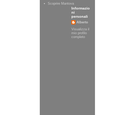
Scoprire Mantova
Informazio
ni
personali
Alberto
Visualizza il
mio profilo
completo