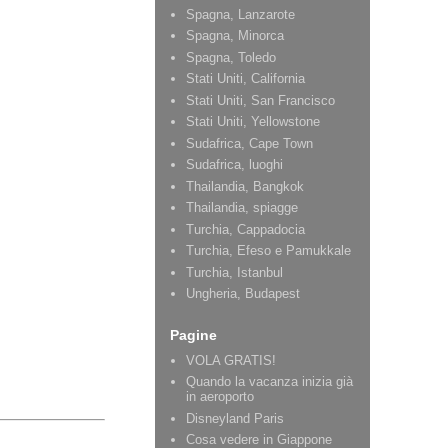
Spagna, Lanzarote
Spagna, Minorca
Spagna, Toledo
Stati Uniti, California
Stati Uniti, San Francisco
Stati Uniti, Yellowstone
Sudafrica, Cape Town
Sudafrica, luoghi
Thailandia, Bangkok
Thailandia, spiagge
Turchia, Cappadocia
Turchia, Efeso e Pamukkale
Turchia, Istanbul
Ungheria, Budapest
Pagine
VOLA GRATIS!
Quando la vacanza inizia già
in aeroporto
Disneyland Paris
Cosa vedere in Giappone