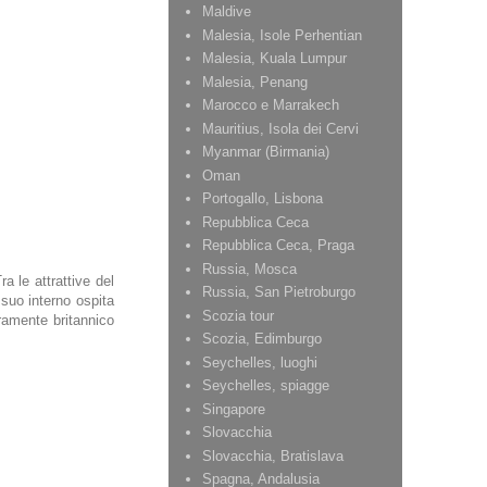
Maldive
Malesia, Isole Perhentian
Malesia, Kuala Lumpur
Malesia, Penang
Marocco e Marrakech
Mauritius, Isola dei Cervi
Myanmar (Birmania)
Oman
Portogallo, Lisbona
Repubblica Ceca
Repubblica Ceca, Praga
Russia, Mosca
Tra le attrattive del
Russia, San Pietroburgo
 suo interno ospita
Scozia tour
ramente britannico
Scozia, Edimburgo
Seychelles, luoghi
Seychelles, spiagge
Singapore
Slovacchia
Slovacchia, Bratislava
Spagna, Andalusia