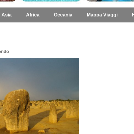
Asia
Africa
Oceania
Mappa Viaggi
mondo