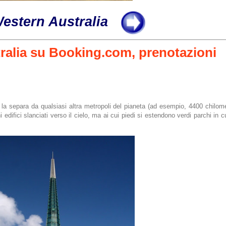
estern Australia
e la separa da qualsiasi altra metropoli del pianeta (ad esempio, 4400 chilom
edifici slanciati verso il cielo, ma ai cui piedi si estendono verdi parchi in 