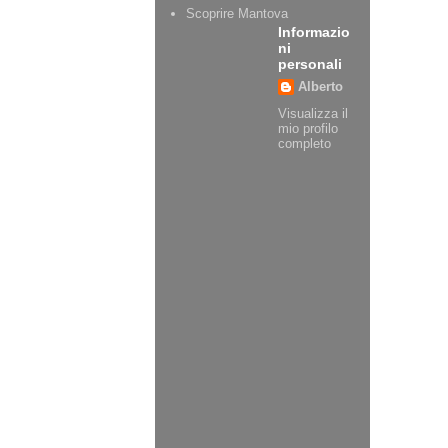
Scoprire Mantova
Informazio
ni
personali
Alberto
Visualizza il
mio profilo
completo