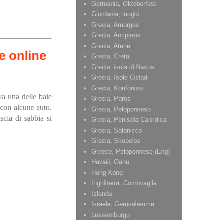
Germania, Oktoberfest
Giordania, luoghi
Grecia, Amorgos
Grecia, Antiparos
Grecia, Atene
Grecia, Creta
Grecia, isola di Naxos
Grecia, Isole Cicladi
Grecia, Koufonissi
va una delle baie
Grecia, Paros
 con alcune auto.
Grecia, Peloponneso
scia di sabbia si
Grecia, Penisola Calcidica
Grecia, Salonicco
Grecia, Skopelos
Greece, Peloponnese (Eng)
Hawaii, Oahu
Hong Kong
Inghilterra: Cornovaglia
Islanda
Israele, Gerusalemme
Lussemburgo