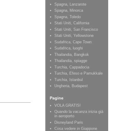
Spagna, Lanzarote
Spagna, Minorca
Spagna, Toledo
Stati Uniti, California
Stati Uniti, San Francisco
Stati Uniti, Yellowstone
Sudafrica, Cape Town
Sudafrica, luoghi
Thailandia, Bangkok
Thailandia, spiagge
Turchia, Cappadocia
Turchia, Efeso e Pamukkale
Turchia, Istanbul
Ungheria, Budapest
Pagine
VOLA GRATIS!
Quando la vacanza inizia già
in aeroporto
Disneyland Paris
Cosa vedere in Giappone