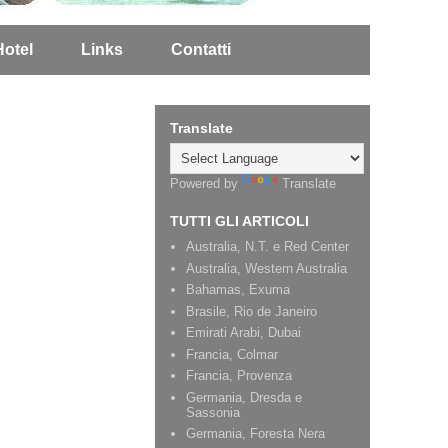
Hotel
Links
Contatti
Translate
Powered by
Translate
TUTTI GLI ARTICOLI
Australia, N.T. e Red Center
Australia, Western Australia
Bahamas, Exuma
Brasile, Rio de Janeiro
Emirati Arabi, Dubai
Francia, Colmar
Francia, Provenza
Germania, Dresda e
Sassonia
Germania, Foresta Nera