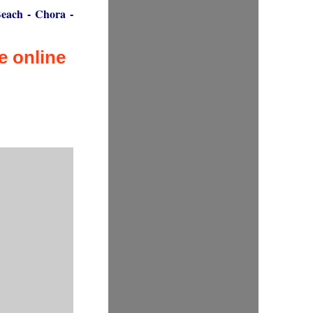
Beach
C
hora
-
-