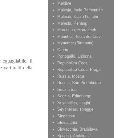
Maldive
Malesia, Isole Perhentian
Malesia, Kuala Lumpur
Malesia, Penang
Marocco e Marrakech
Mauritius, Isola dei Cervi
Myanmar (Birmania)
Oman
Portogallo, Lisbona
eguagliabile, il
Repubblica Ceca
vari tratti della
Repubblica Ceca, Praga
Russia, Mosca
Russia, San Pietroburgo
Scozia tour
Scozia, Edimburgo
Seychelles, luoghi
Seychelles, spiagge
Singapore
Slovacchia
Slovacchia, Bratislava
Spagna, Andalusia