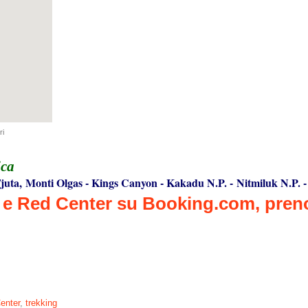
ri
ica
juta, Monti Olgas
-
Kings Canyon
-
Kakadu N.P.
-
Nitmiluk N.P.
enter
,
trekking