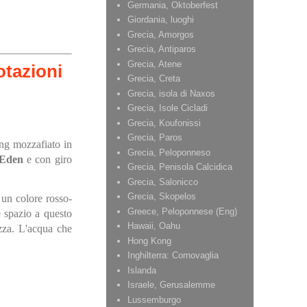
Germania, Oktoberfest
Giordania, luoghi
Grecia, Amorgos
Grecia, Antiparos
Grecia, Atene
Grecia, Creta
Grecia, isola di Naxos
Grecia, Isole Cicladi
Grecia, Koufonissi
Grecia, Paros
ing mozzafiato in
Grecia, Peloponneso
’Eden
e con giro
Grecia, Penisola Calcidica
Grecia, Salonicco
Grecia, Skopelos
 un colore rosso-
Greece, Peloponnese (Eng)
 spazio a questo
Hawaii, Oahu
ezza. L'acqua che
Hong Kong
Inghilterra: Cornovaglia
Islanda
Israele, Gerusalemme
Lussemburgo