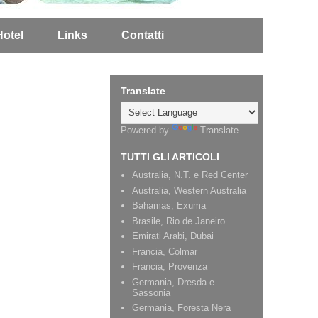
Hotel
Links
Contatti
Translate
Powered by
Translate
TUTTI GLI ARTICOLI
Australia, N.T. e Red Center
Australia, Western Australia
Bahamas, Exuma
Brasile, Rio de Janeiro
Emirati Arabi, Dubai
Francia, Colmar
Francia, Provenza
Germania, Dresda e
Sassonia
Germania, Foresta Nera