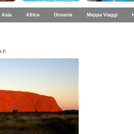
Asia
Africa
Oceania
Mappa Viaggi
.P.