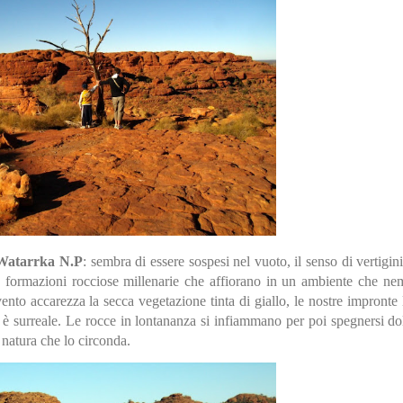
Watarrka N.P
: sembra di essere sospesi nel vuoto, il senso di vertigini
arre formazioni rocciose millenarie che affiorano in un ambiente che n
ento accarezza la secca vegetazione tinta di giallo, le nostre impronte 
o è surreale. Le rocce in lontananza si infiammano per poi spegnersi do
 natura che lo circonda.