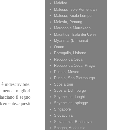
Maldive
Malesia, Isole Perhentian
Malesia, Kuala Lumpur
Malesia, Penang
Marocco e Marrakech
Mauritius, Isola dei Cervi
Myanmar (Birmania)
Oman
Portogallo, Lisbona
Repubblica Ceca
Repubblica Ceca, Praga
Russia, Mosca
Russia, San Pietroburgo
 è indescrivibile.
Scozia tour
emmeno i migliori
Scozia, Edimburgo
Seychelles, luoghi
lasciano il segno
Seychelles, spiagge
lcemente...questi
Singapore
Slovacchia
Slovacchia, Bratislava
Spagna, Andalusia