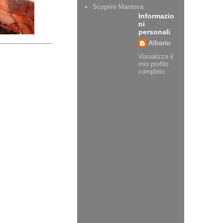
Scoprire Mantova
Informazio
ni
personali
Alberto
Visualizza il
mio profilo
completo