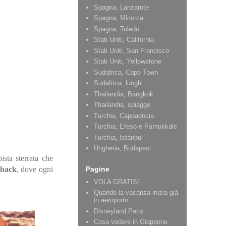
Spagna, Lanzarote
Spagna, Minorca
Spagna, Toledo
Stati Uniti, California
Stati Uniti, San Francisco
Stati Uniti, Yellowstone
Sudafrica, Cape Town
Sudafrica, luoghi
Thailandia, Bangkok
Thailandia, spiagge
Turchia, Cappadocia
Turchia, Efeso e Pamukkale
Turchia, Istanbul
Ungheria, Budapest
ista sterrata che
Pagine
back
, dove ogni
VOLA GRATIS!
Quando la vacanza inizia già
in aeroporto
Disneyland Paris
Cosa vedere in Giappone