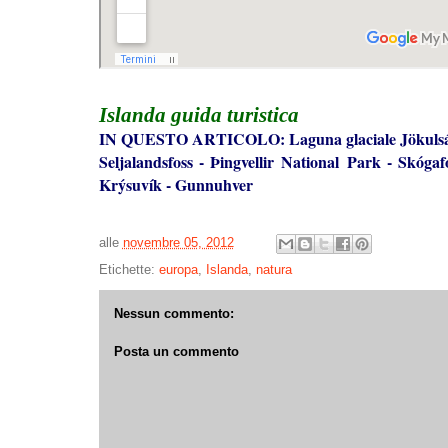
Islanda
guida turistica
IN QUESTO ARTICOLO:
Laguna glaciale Jökuls
Seljalandsfoss
-
Þingvellir National Park
-
Skógaf
Krýsuvík
-
Gunnuhver
alle
novembre 05, 2012
Etichette:
europa
,
Islanda
,
natura
Nessun commento:
Posta un commento