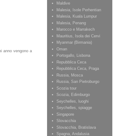
Maldive
Malesia, Isole Perhentian
Malesia, Kuala Lumpur
Malesia, Penang
Marocco e Marrakech
Mauritius, Isola dei Cervi
Myanmar (Birmania)
Oman
gni anno vengono a
Portogallo, Lisbona
Repubblica Ceca
Repubblica Ceca, Praga
Russia, Mosca
Russia, San Pietroburgo
Scozia tour
Scozia, Edimburgo
Seychelles, luoghi
Seychelles, spiagge
Singapore
Slovacchia
Slovacchia, Bratislava
Spagna, Andalusia