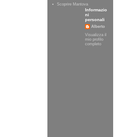
Scoprire Mantova
Informazio
ni
personali
Alberto
Visualizza il
mio profilo
completo