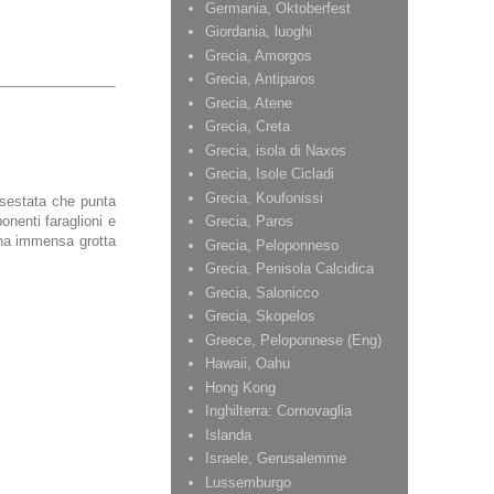
Germania, Oktoberfest
Giordania, luoghi
Grecia, Amorgos
Grecia, Antiparos
Grecia, Atene
Grecia, Creta
Grecia, isola di Naxos
Grecia, Isole Cicladi
Grecia, Koufonissi
ssestata che punta
onenti faraglioni e
Grecia, Paros
una immensa grotta
Grecia, Peloponneso
Grecia, Penisola Calcidica
Grecia, Salonicco
Grecia, Skopelos
Greece, Peloponnese (Eng)
Hawaii, Oahu
Hong Kong
Inghilterra: Cornovaglia
Islanda
Israele, Gerusalemme
Lussemburgo