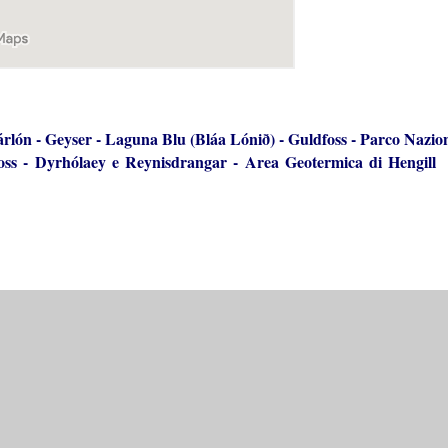
árlón
-
Geyser
-
Laguna Blu (Bláa Lónið)
-
Guldfoss
-
Parco Nazion
oss
-
Dyrhólaey e Reynisdrangar
-
Area Geotermica di Hengill