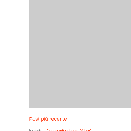
Post più recente
Iscriviti a:
Commenti sul post (Atom)