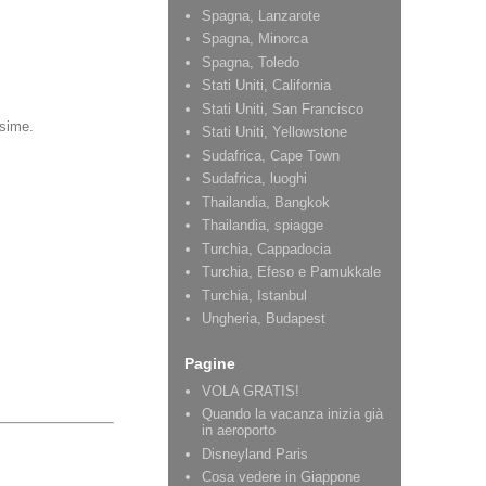
Spagna, Lanzarote
Spagna, Minorca
Spagna, Toledo
Stati Uniti, California
Stati Uniti, San Francisco
ssime.
Stati Uniti, Yellowstone
Sudafrica, Cape Town
Sudafrica, luoghi
Thailandia, Bangkok
Thailandia, spiagge
Turchia, Cappadocia
Turchia, Efeso e Pamukkale
Turchia, Istanbul
Ungheria, Budapest
Pagine
VOLA GRATIS!
Quando la vacanza inizia già
in aeroporto
Disneyland Paris
Cosa vedere in Giappone