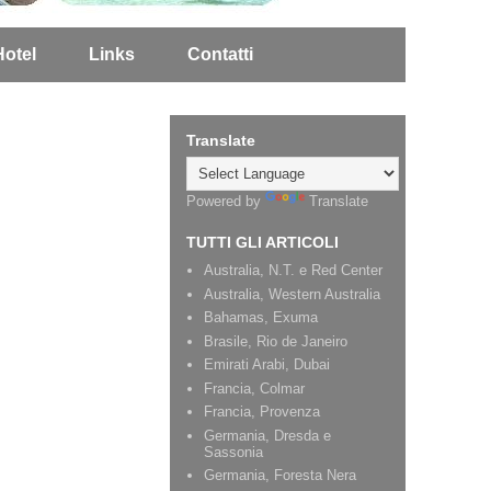
Hotel
Links
Contatti
Translate
Powered by
Translate
TUTTI GLI ARTICOLI
Australia, N.T. e Red Center
Australia, Western Australia
Bahamas, Exuma
Brasile, Rio de Janeiro
Emirati Arabi, Dubai
Francia, Colmar
Francia, Provenza
Germania, Dresda e
Sassonia
Germania, Foresta Nera