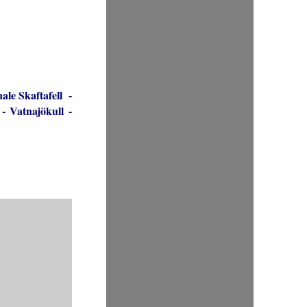
ale Skaftafell
-
-
Vatnajökull
-