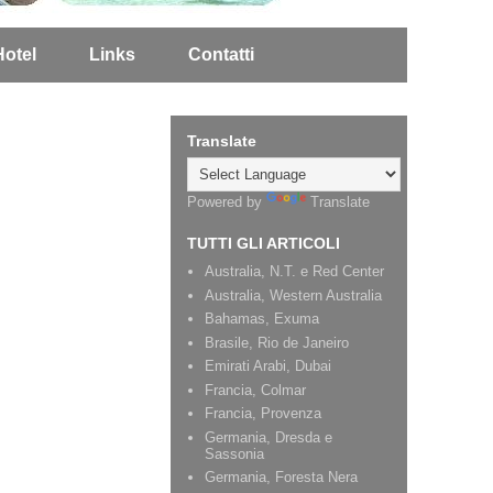
Hotel
Links
Contatti
Translate
Powered by
Translate
TUTTI GLI ARTICOLI
Australia, N.T. e Red Center
Australia, Western Australia
Bahamas, Exuma
Brasile, Rio de Janeiro
Emirati Arabi, Dubai
Francia, Colmar
Francia, Provenza
Germania, Dresda e
Sassonia
Germania, Foresta Nera