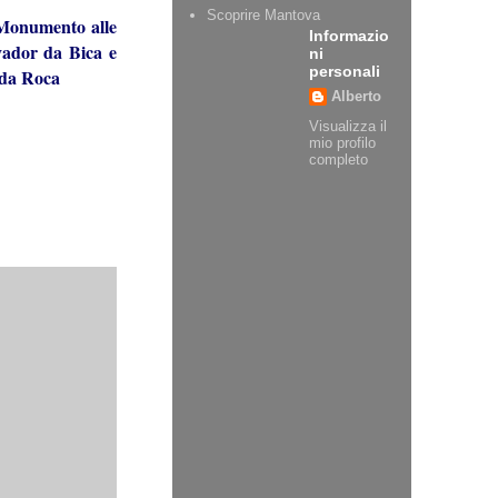
Scoprire Mantova
Monumento alle
Informazio
vador da Bica e
ni
personali
da Roca
Alberto
Visualizza il
mio profilo
completo