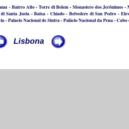
fama
-
Bairro Alto
-
Torre di Belem
-
Monastero dos Jerônimos
-
di Santa Justa
-
Baixa
-
Chiado
-
Belvedere di San Pedro
-
Ele
ia
-
Palacio Nacional de Sintra
-
Palácio Nacional da Pena
-
Cabo 
Lisbona