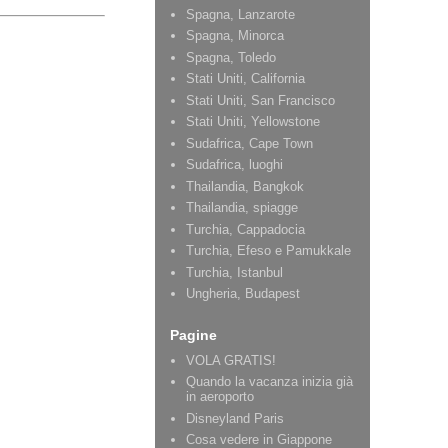
Spagna, Lanzarote
Spagna, Minorca
Spagna, Toledo
Stati Uniti, California
Stati Uniti, San Francisco
Stati Uniti, Yellowstone
Sudafrica, Cape Town
Sudafrica, luoghi
Thailandia, Bangkok
Thailandia, spiagge
Turchia, Cappadocia
Turchia, Efeso e Pamukkale
Turchia, Istanbul
Ungheria, Budapest
Pagine
VOLA GRATIS!
Quando la vacanza inizia già
in aeroporto
Disneyland Paris
Cosa vedere in Giappone