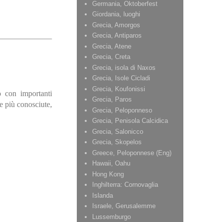
Germania, Oktoberfest
Giordania, luoghi
Grecia, Amorgos
Grecia, Antiparos
Grecia, Atene
Grecia, Creta
Grecia, isola di Naxos
Grecia, Isole Cicladi
Grecia, Koufonissi
o con importanti
Grecia, Paros
me più conosciute,
Grecia, Peloponneso
Grecia, Penisola Calcidica
Grecia, Salonicco
Grecia, Skopelos
Greece, Peloponnese (Eng)
Hawaii, Oahu
Hong Kong
Inghilterra: Cornovaglia
Islanda
Israele, Gerusalemme
Lussemburgo