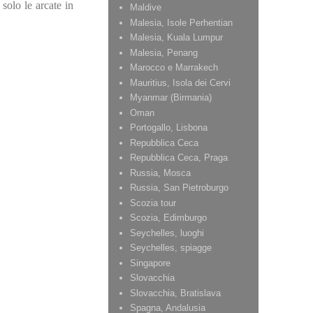
olo le arcate in
Maldive
Malesia, Isole Perhentian
Malesia, Kuala Lumpur
Malesia, Penang
Marocco e Marrakech
Mauritius, Isola dei Cervi
Myanmar (Birmania)
Oman
Portogallo, Lisbona
Repubblica Ceca
Repubblica Ceca, Praga
Russia, Mosca
Russia, San Pietroburgo
Scozia tour
Scozia, Edimburgo
Seychelles, luoghi
Seychelles, spiagge
Singapore
Slovacchia
Slovacchia, Bratislava
Spagna, Andalusia