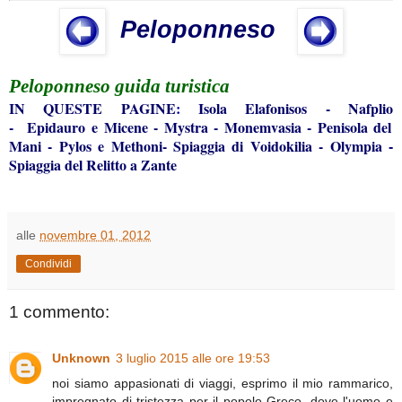
Peloponneso
Peloponneso
guida turistica
IN QUESTE
PAGINE
:
Isola Elafonisos
-
Nafplio
-
Epidauro e Micene
-
Mystra
-
Monemvasia
-
Penisola del
Mani
-
Pylos e Methoni
-
Spiaggia di Voidokilia
-
Olympia
-
Spiaggia del Relitto a Zante
alle
novembre 01, 2012
Condividi
1 commento:
Unknown
3 luglio 2015 alle ore 19:53
noi siamo appasionati di viaggi, esprimo il mio rammarico,
impregnato di tristezza per il popolo Greco, dove l'uomo e