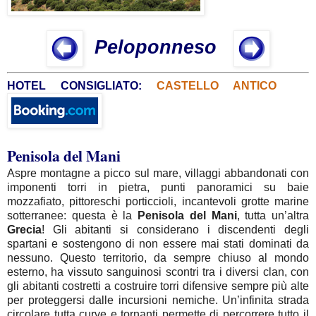
Peloponneso
HOTEL CONSIGLIATO:
CASTELLO ANTICO
Penisola del Mani
Aspre montagne a picco sul mare, villaggi abbandonati con
imponenti torri in pietra, punti panoramici su baie
mozzafiato, pittoreschi porticcioli, incantevoli grotte marine
sotterranee: questa è la
Penisola del Mani
, tutta un’altra
Grecia
! Gli abitanti si considerano i discendenti degli
spartani e sostengono di non essere mai stati dominati da
nessuno. Questo territorio, da sempre chiuso al mondo
esterno, ha vissuto sanguinosi scontri tra i diversi clan, con
gli abitanti costretti a costruire torri difensive sempre più alte
per proteggersi dalle incursioni nemiche. Un’infinita strada
circolare tutta curve e tornanti permette di percorrere tutto il