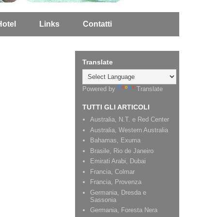
Hotel
Links
Contatti
Translate
Powered by
Translate
TUTTI GLI ARTICOLI
Australia, N.T. e Red Center
Australia, Western Australia
Bahamas, Exuma
Brasile, Rio de Janeiro
Emirati Arabi, Dubai
Francia, Colmar
Francia, Provenza
Germania, Dresda e
Sassonia
Germania, Foresta Nera