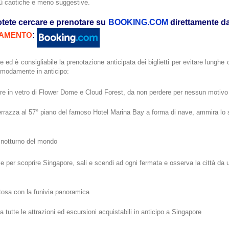
iù caotiche e meno suggestive.
potete cercare e prenotare su
BOOKING.COM
direttamente d
:
AMENTO
e ed è consigliabile la prenotazione anticipata dei biglietti per evitare lunghe 
comodamente in anticipo:
rre in vetro di Flower Dome e Cloud Forest, da non perdere per nessun motivo
 terrazza al 57° piano del famoso Hotel Marina Bay a forma di nave, ammira lo s
o notturno del mondo
ile per scoprire Singapore, sali e scendi ad ogni fermata e osserva la città da 
entosa con la funivia panoramica
la tutte le attrazioni ed escursioni acquistabili in anticipo a Singapore