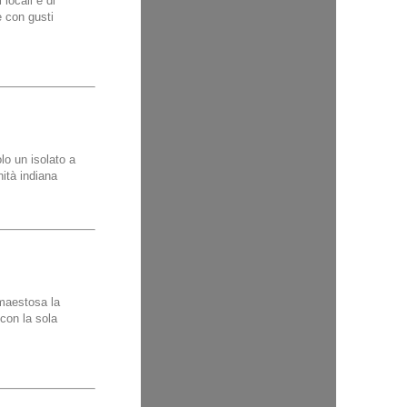
locali e di
e con gusti
lo un isolato a
nità indiana
 maestosa la
con la sola