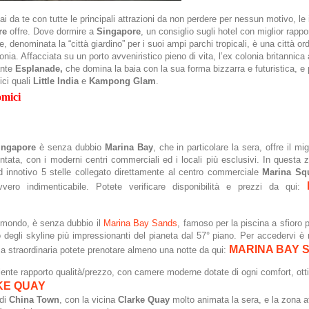
ai da te con tutte le principali attrazioni da non perdere per nessun motivo, le i
re
offre. Dove dormire a
Singapore
, un consiglio sugli hotel con miglior rappo
, denominata la “città giardino” per i suoi ampi parchi tropicali, è una città ord
onia. Affacciata su un porto avveniristico pieno di vita, l’ex colonia britannica 
ante
Esplanade,
che domina la baia con la sua forma bizzarra e futuristica, e p
ici quali
Little
India
e
Kampong
Glam
.
omici
ingapore
è senza dubbio
Marina Bay
, che in particolare la sera, offre il mi
tata, con i moderni centri commerciali ed i locali più esclusivi. In questa z
d innotivo 5 stelle collegato direttamente al centro commerciale
Marina
Sq
vero indimenticabile. Potete verificare disponibilità e prezzi da qui:
el mondo, è senza dubbio il
Marina Bay Sands
, famoso per la
piscina a sfioro 
degli skyline più impressionanti del pianeta dal 57° piano. Per accedervi è
MARINA BAY 
nza straordinaria potete prenotare almeno una notte da qui:
llente rapporto qualità/prezzo, con camere moderne dotate di ogni comfort, ot
KE QUAY
 di
China
Town
, con la vicina
Clarke
Quay
molto animata la sera, e la zona a