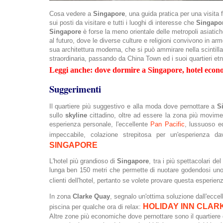
Cosa vedere a
Singapore
, una guida pratica per una visita f
sui posti da visitare e tutti i luoghi di interesse che
Singapo
Singapore
è forse la meno orientale delle metropoli asiatiche
al futuro, dove le diverse culture e religioni convivono in arm
sua architettura moderna, che si può ammirare nella scintill
straordinaria, passando da China Town ed i suoi quartieri etn
Leggi anche: dove dormire a Singapore, hotel econ
Suggerimenti
Il quartiere più suggestivo e alla moda dove pernottare a
S
sullo
skyline
cittadino, oltre ad essere la zona più movimen
esperienza personale, l'eccellente
Pan Pacific
, lussuoso e
impeccabile, colazione strepitosa per un'esperienza dav
SINGAPORE
L'hotel più grandioso di
Singapore
, tra i più spettacolari d
lunga ben 150 metri che permette di nuotare godendosi uno 
clienti dell'hotel, pertanto se volete provare questa esperie
In zona
Clarke Quay
, segnalo un'ottima soluzione dall'ecce
HOLIDAY INN CLAR
piscina per qualche ora di relax:
Altre zone più economiche dove pernottare sono il quartiere