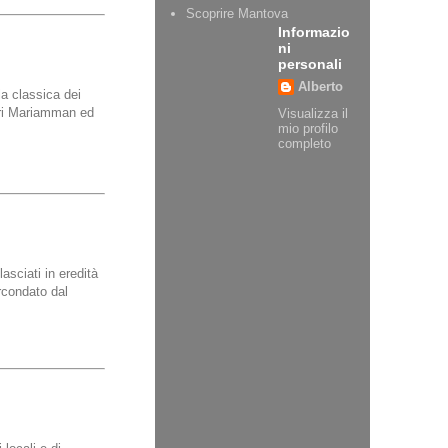
Scoprire Mantova
Informazio
ni
personali
Alberto
la classica dei
 Sri Mariamman ed
Visualizza il
mio profilo
completo
lasciati in eredità
rcondato dal