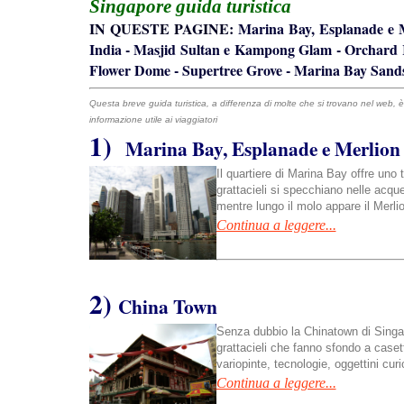
Singapore
guida turistica
IN QUESTE PAGINE:
Marin
a Bay, Esplanade e 
India
-
Masjid Sultan e Kampong Glam
-
Orchard
Flower Dome
-
Supertree Grove
-
Marina Bay Sand
Questa breve guida turistica, a differenza di molte che si trovano nel web, è f
informazione utile ai viaggiatori
1)
Marina Bay, Esplanade e Merlion
Il quartiere di Marina Bay offre uno 
grattacieli si specchiano nelle acque
mentre lungo il molo appare il Merli
Continua a leggere...
2)
China Town
Senza dubbio la Chinatown di Singapo
grattacieli che fanno sfondo a casette
variopinte, tecnologie, oggettini curi
Continua a leggere...