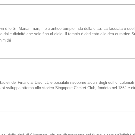
wn è lo Sri Mariamman, il più antico tempio indù della città. La facciata è quel
ta dalle divinità che sale fino al cielo. Il tempio è dedicato alla dea curatrice
himithi
acieli del Financial Discrict, è possibile riscoprire alcuni degli edifici coloniali 
a si sviluppa attorno allo storico Singapore Cricket Club, fondato nel 1852 e ci