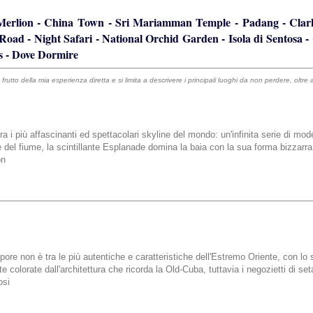
Merlion
-
China Town
-
Sri Mariamman Temple
-
Padang
-
Clar
 Road
-
Night Safari
-
National Orchid Garden
-
Isola di Sentosa
-
s
-
Dove Dormire
rutto della mia esperienza diretta e si limita a descrivere i principali luoghi da non perdere, oltre 
tra i più affascinanti ed spettacolari skyline del mondo: un'infinita serie di mo
 del fiume, la scintillante Esplanade domina la baia con la sua forma bizzarra 
on
re non è tra le più autentiche e caratteristiche dell'Estremo Oriente, con lo s
 colorate dall'architettura che ricorda la Old-Cuba, tuttavia i negozietti di set
os
i