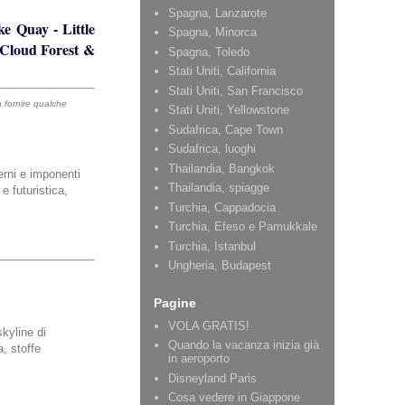
Spagna, Lanzarote
ke Quay
-
Little
Spagna, Minorca
Cloud Forest &
Spagna, Toledo
Stati Uniti, California
Stati Uniti, San Francisco
a fornire qualche
Stati Uniti, Yellowstone
Sudafrica, Cape Town
Sudafrica, luoghi
Thailandia, Bangkok
derni e imponenti
Thailandia, spiagge
e futuristica,
Turchia, Cappadocia
Turchia, Efeso e Pamukkale
Turchia, Istanbul
Ungheria, Budapest
Pagine
VOLA GRATIS!
kyline di
Quando la vacanza inizia già
a, stoffe
in aeroporto
Disneyland Paris
Cosa vedere in Giappone