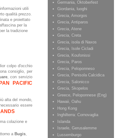
Germania, Oktoberfest
nformazioni utili
Giordania, luoghi
rto qualità prezzo.
Grecia, Amorgos
inata e proiettato
Grecia, Antiparos
affascina per la
Grecia, Atene
er la tradizione
Grecia, Creta
Grecia, isola di Naxos
Grecia, Isole Cicladi
Grecia, Koufonissi
Grecia, Paros
glior colpo d'occhio
Grecia, Peloponneso
ona consiglio, per
Grecia, Penisola Calcidica
uare
, con servizio
Grecia, Salonicco
PAN PACIFIC
Grecia, Skopelos
Greece, Peloponnese (Eng)
più alta del mondo,
Hawaii, Oahu
 necessario essere
Hong Kong
SANDS
Inghilterra: Cornovaglia
Islanda
tima colazione e
Israele, Gerusalemme
ttorno a
Bugis
,
Lussemburgo