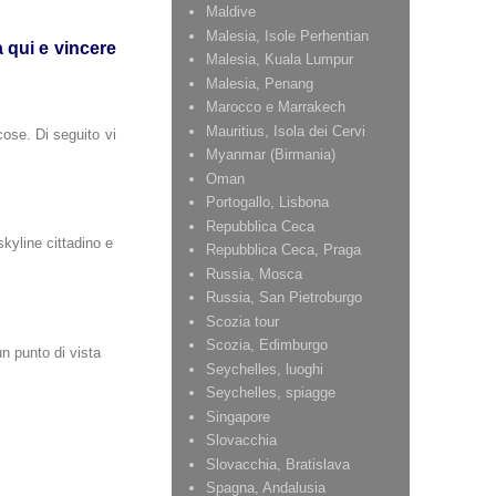
Maldive
Malesia, Isole Perhentian
a qui
e vincere
Malesia, Kuala Lumpur
Malesia, Penang
Marocco e Marrakech
Mauritius, Isola dei Cervi
cose. Di seguito vi
Myanmar (Birmania)
Oman
Portogallo, Lisbona
Repubblica Ceca
kyline cittadino e
Repubblica Ceca, Praga
Russia, Mosca
Russia, San Pietroburgo
Scozia tour
Scozia, Edimburgo
un punto di vista
Seychelles, luoghi
Seychelles, spiagge
Singapore
Slovacchia
Slovacchia, Bratislava
Spagna, Andalusia