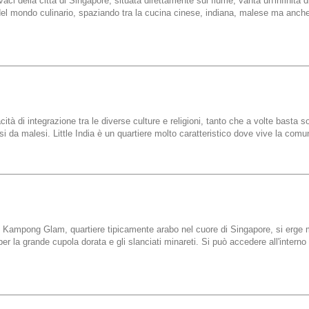
ci della città di Singapore, situata direttamente sul fiume, vanta un'infinità di 
ro del mondo culinario, spaziando tra la cucina cinese, indiana, malese ma anch
à di integrazione tra le diverse culture e religioni, tanto che a volte basta so
i da malesi. Little India è un quartiere molto caratteristico dove vive la comu
 di Kampong Glam, quartiere tipicamente arabo nel cuore di Singapore, si erge
 la grande cupola dorata e gli slanciati minareti. Si può accedere all'interno 