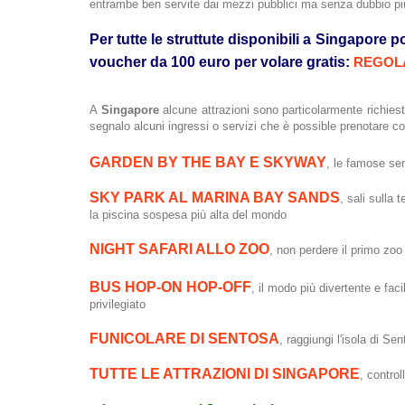
entrambe ben servite dai mezzi pubblici ma senza dubbio p
Per tutte le struttute disponibili a Singapore 
voucher da 100 euro per volare gratis:
REGOL
A
Singapore
alcune attrazioni sono particolarmente richiest
segnalo alcuni ingressi o servizi che è possible prenotare 
GARDEN BY THE BAY E SKYWAY
, le famose se
SKY PARK AL MARINA BAY SANDS
, sali sulla
la piscina sospesa più alta del mondo
NIGHT SAFARI ALLO ZOO
, non perdere il primo zo
BUS HOP-ON HOP-OFF
, il modo più divertente e fac
privilegiato
FUNICOLARE DI SENTOSA
, raggiungi l'isola di S
TUTTE LE ATTRAZIONI DI SINGAPORE
, control