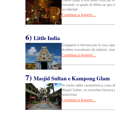
Clarke Quay è una delle zone più viva
ristoranti, in grado di offrire un gi
occidentali
Continua a leggere...
6)
Little India
Singapore è famosa per la sua capacit
dividere musulmani da induisti, cines
Continua a leggere...
7)
Masjid Sultan e Kampong Glam
Al centro della caratteristica zona
Masjid Sultan, la moschea famosa per
restrizione
Continua a leggere...