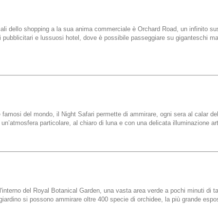
iali dello shopping a la sua anima commerciale è Orchard Road, un infinito sus
pubblicitari e lussuosi hotel, dove è possibile passeggiare su giganteschi mar
e famosi del mondo, il Night Safari permette di ammirare, ogni sera al calar del 
n’atmosfera particolare, al chiaro di luna e con una delicata illuminazione arti
l'interno del Royal Botanical Garden, una vasta area verde a pochi minuti di ta
giardino si possono ammirare oltre 400 specie di orchidee, la più grande esp